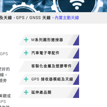
組及天線
GPS / GNSS 天線
內置主動天線
M系列圓形連接器
汽車電子零配件
GPS
客製化金屬及塑膠零件
更好的
天線，
GPS 接收器模組及天線
鏡旁
延伸產品類
美觀或
PS