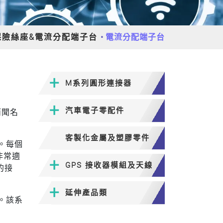
保險絲座&電流分配端子台
電流分配端子台
M系列圓形連接器
汽車電子零配件
而聞名
客製化金屬及塑膠零件
。每個
非常適
GPS 接收器模組及天線
的接
延伸產品類
。該系
。