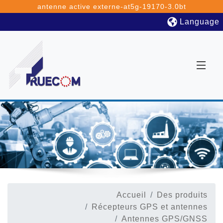
antenne active externe-at5g-19170-3.0bt
Language
Accueil
Des produits
Récepteurs GPS et antennes
Antennes GPS/GNSS