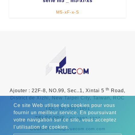
série m5 _ m5-xf-xs
M5-xF-x-S
th
Ajouter : 22F-8, NO.99, Sec..1, Xintai 5
Road,
District de Xizhi, New Taipei City, Taiwan, ROC
Ce site Web utilise des cookies pour vous
TÉL :
02-2697-1001
fournir un meilleur service. En poursuivant
TÉLÉCOPIE :
02-2697-1727
votre navigation sur ce site, vous acceptez
l'utilisation de cookies.
Courriel :
info@truecom.com.com