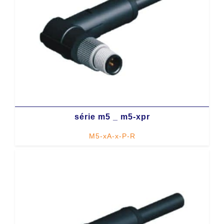
série m5 _ m5-xpr
M5-xA-x-P-R