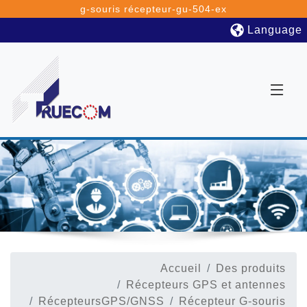
g-souris récepteur-gu-504-ex
Language
Accueil
Des produits
Récepteurs GPS et antennes
RécepteursGPS/GNSS
Récepteur G-souris