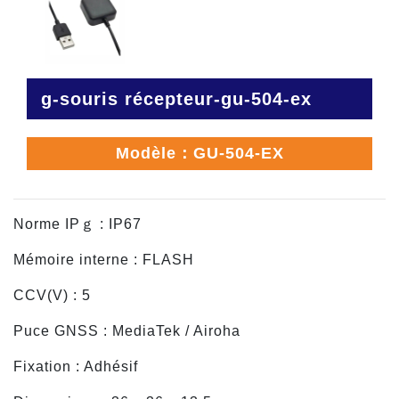
g-souris récepteur-gu-504-ex
Modèle：GU-504-EX
Norme IPｇ : IP67
Mémoire interne : FLASH
CCV(V) : 5
Puce GNSS : MediaTek / Airoha
Fixation : Adhésif