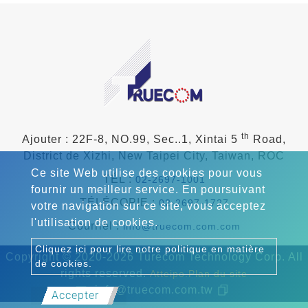
th
Ajouter : 22F-8, NO.99, Sec..1, Xintai 5
Road,
District de Xizhi, New Taipei City, Taiwan, ROC
Ce site Web utilise des cookies pour vous
TÉL :
02-2697-1001
fournir un meilleur service. En poursuivant
TÉLÉCOPIE :
02-2697-1727
votre navigation sur ce site, vous acceptez
l'utilisation de cookies.
Courriel :
info@truecom.com.com
Cliquez ici pour lire notre politique en matière
Copyright © 2020-2026 Turecom Technology Corp. All
de cookies.
rights reserved.
Atteipo.
Plan du site
info@truecom.com.tw
Accepter