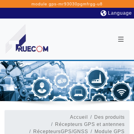
module gps-mr93030pgmfrgg-u8
Language
Accueil
Des produits
Récepteurs GPS et antennes
RécepteursGPS/GNSS
Module GPS