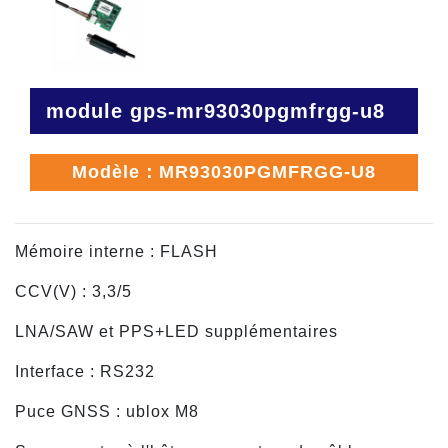
module gps-mr93030pgmfrgg-u8
Modèle：MR93030PGMFRGG-U8
Mémoire interne : FLASH
CCV(V) : 3,3/5
LNA/SAW et PPS+LED supplémentaires
Interface : RS232
Puce GNSS : ublox M8