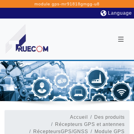
module gps-mr91818gmgg-u8
Language
Accueil
Des produits
Récepteurs GPS et antennes
RécepteursGPS/GNSS
Module GPS