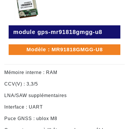
module gps-mr91818gmgg-u8
Modèle：MR91818GMGG-U8
Mémoire interne : RAM
CCV(V) : 3,3/5
LNA/SAW supplémentaires
Interface : UART
Puce GNSS : ublox M8