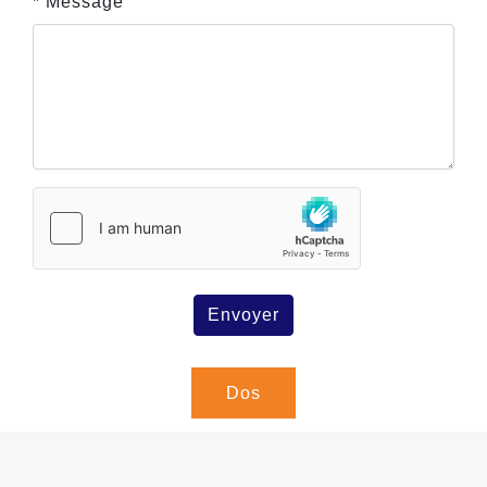
* Message
Envoyer
Dos