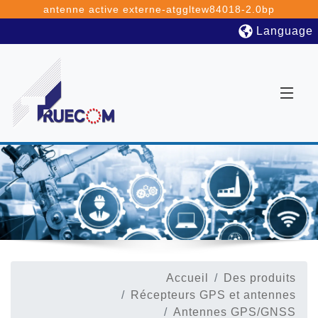
antenne active externe-atggltew84018-2.0bp
Language
Accueil
Des produits
Récepteurs GPS et antennes
Antennes GPS/GNSS