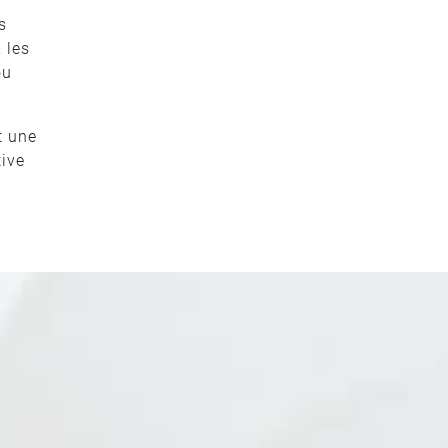
s
 les
ou
t une
tive