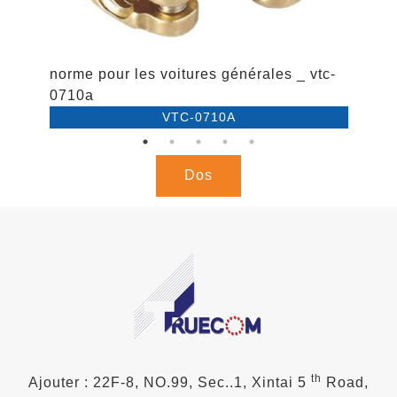
norme pour les voitures générales _ vtc-
n
0710a
0
VTC-0710A
Dos
th
Ajouter : 22F-8, NO.99, Sec..1, Xintai 5
Road,