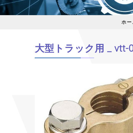
ホー
大型トラック用 _ vtt-0
Previous