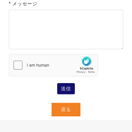
* メッセージ
送信
戻る