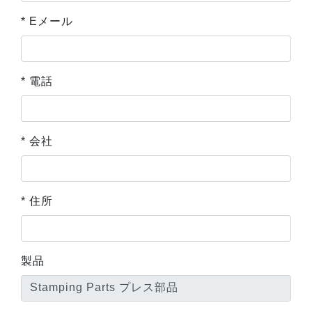
* Eメール
* 電話
* 会社
* 住所
製品