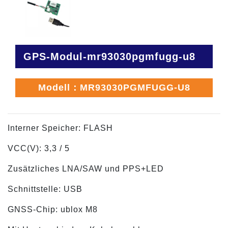
GPS-Modul-mr93030pgmfugg-u8
Modell：MR93030PGMFUGG-U8
Interner Speicher: FLASH
VCC(V): 3,3 / 5
Zusätzliches LNA/SAW und PPS+LED
Schnittstelle: USB
GNSS-Chip: ublox M8