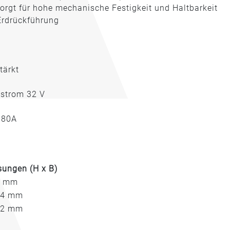
sorgt für hohe mechanische Festigkeit und Haltbarkeit
Erdrückführung
tärkt
hstrom 32 V
 80A
ungen (H x B)
6 mm
14 mm
52 mm