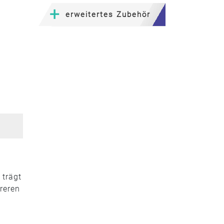
erweitertes Zubehör
 trägt
ereren