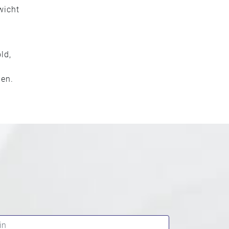
wicht
ld,
nen.