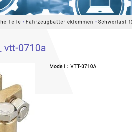
che Teile
Fahrzeugbatterieklemmen
Schwerlast f
 vtt-0710a
Modell：VTT-0710A
Next